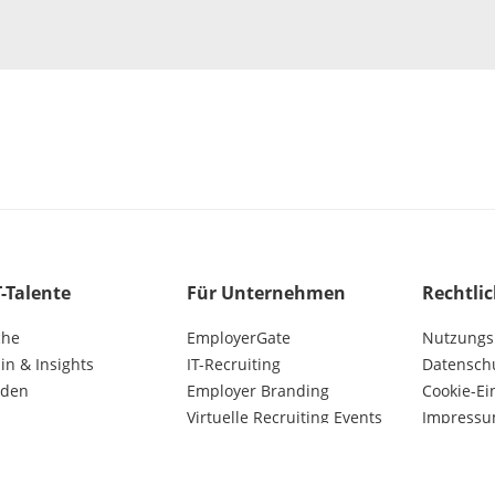
T-Talente
Für Unternehmen
Rechtli
che
EmployerGate
Nutzungs
n & Insights
IT-Recruiting
Datensch
lden
Employer Branding
Cookie-Ei
Virtuelle Recruiting Events
Impress
Kunden AGB