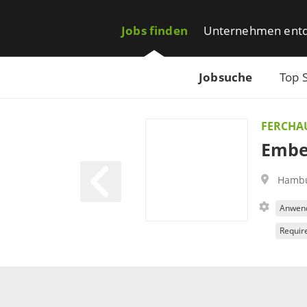
Jobs finden
Unternehmen ent
Jobsuche
Top 
FERCHA
Embe
Hamb
Anwend
Requir