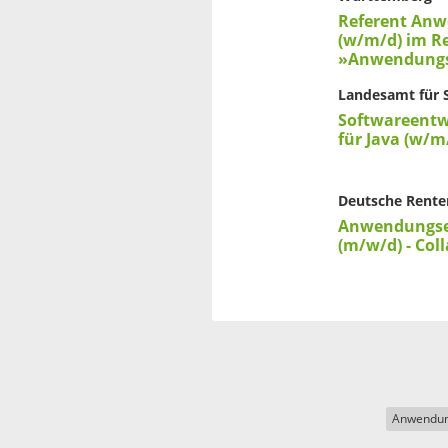
Referent An
(w/m/d) im Re
»Anwendungs
Landesamt für 
Softwareentw
für Java (w/m
Deutsche Rente
Anwendungse
(m/w/d) - Col
Anwendun