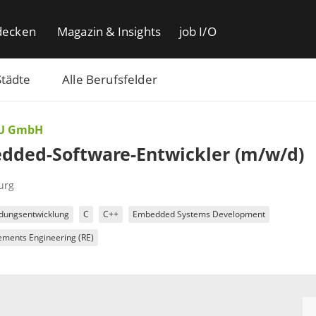
decken
Magazin & Insights
job I/O
Städte
Alle Berufsfelder
U GmbH
dded-Software-Entwickler (m/w/d)
urg
ungsentwicklung
C
C++
Embedded Systems Development
ements Engineering (RE)