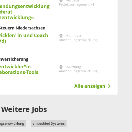
Fellbach
Projektmanagement +1
wendungsentwicklung
ferat
entwicklung«
Steuern Niedersachsen
ickler/-in und Coach
Hannover
Anwendungsentwicklung
/d)
nversicherung
ntwickler*in
Würzburg
Anwendungsentwicklung
laborations-Tools
Alle anzeigen
Weitere Jobs
gsentwicklung
Embedded Systems