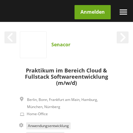
Anmelden
Senacor
Praktikum im Bereich Cloud &
Fullstack Softwareentwicklung
(m/w/d)
Berlin
,
Bonn
,
Frankfurt am Main
,
Hamburg
,
München
,
Nürnberg
Home-Office
Anwendungsentwicklung