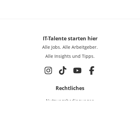
IT-Talente
starten hier
Alle Jobs.
Alle Arbeitgeber.
Alle Insights und Tipps.
Rechtliches
Nutzungsbedingungen
Datenschutz
Cookie-Einstellungen
Impressum
Für IT-Talente