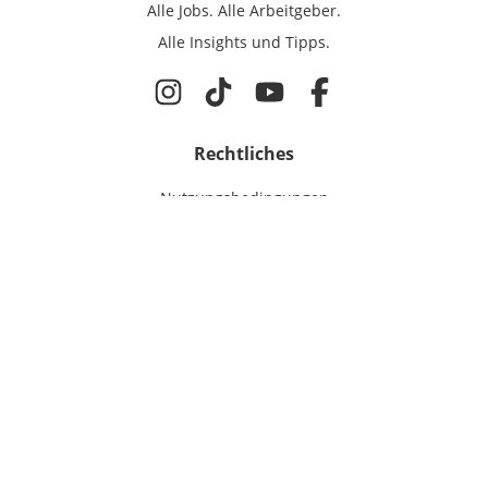
Alle Jobs.
Alle Arbeitgeber.
Alle Insights und Tipps.
Rechtliches
Nutzungsbedingungen
Datenschutz
Cookie-Einstellungen
Impressum
Für IT-Talente
Jobsuche
Für Unternehmen
Magazin & Insights
Anmelden
EmployerGate
Über uns
IT-Recruiting