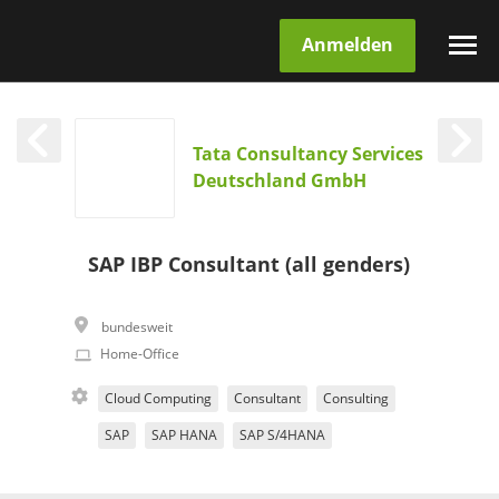
Anmelden
Tata Consultancy Services
Deutschland GmbH
SAP IBP Consultant (all genders)
bundesweit
Home-Office
Cloud Computing
Consultant
Consulting
SAP
SAP HANA
SAP S/4HANA