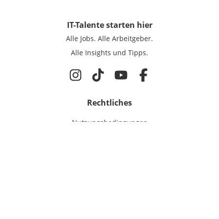
IT-Talente
starten hier
Alle Jobs.
Alle Arbeitgeber.
Alle Insights und Tipps.
Rechtliches
Nutzungsbedingungen
Datenschutz
Cookie-Einstellungen
Impressum
Für IT-Talente
Jobsuche
Für Unternehmen
Magazin & Insights