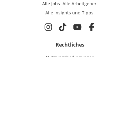
Alle Jobs.
Alle Arbeitgeber.
Alle Insights und Tipps.
Rechtliches
Nutzungsbedingungen
Datenschutz
Cookie-Einstellungen
Impressum
Für IT-Talente
Jobsuche
Für Unternehmen
Magazin & Insights
Anmelden
EmployerGate
Über uns
IT-Recruiting