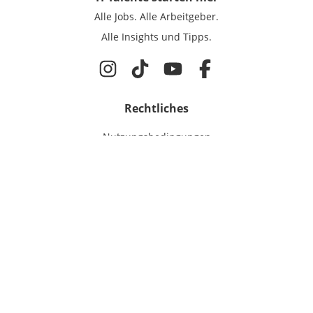
Alle Jobs.
Alle Arbeitgeber.
Alle Insights und Tipps.
Rechtliches
Nutzungsbedingungen
Datenschutz
Cookie-Einstellungen
Impressum
Für IT-Talente
Jobsuche
Für Unternehmen
Magazin & Insights
Anmelden
EmployerGate
Über uns
IT-Recruiting