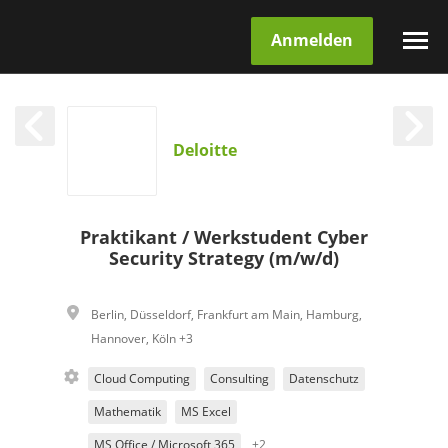
Anmelden
Deloitte
Praktikant / Werkstudent Cyber
Security Strategy (m/w/d)
Berlin
,
Düsseldorf
,
Frankfurt am Main
,
Hamburg
,
Hannover
,
Köln
+3
Cloud Computing
Consulting
Datenschutz
Mathematik
MS Excel
MS Office / Microsoft 365
+2