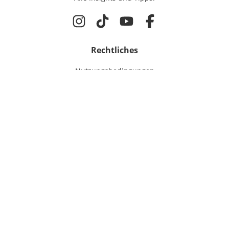
Rechtliches
Nutzungsbedingungen
Datenschutz
Cookie-Einstellungen
Impressum
Für IT-Talente
Jobsuche
Für Unternehmen
Magazin & Insights
Anmelden
EmployerGate
Über uns
IT-Recruiting
Employer Branding
Jobs bei uns
©
2026
get in GmbH
Virtuelle Recruiting Events
Presse