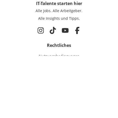
IT-Talente
starten hier
Alle Jobs.
Alle Arbeitgeber.
Alle Insights und Tipps.
Rechtliches
Nutzungsbedingungen
Datenschutz
Cookie-Einstellungen
Impressum
Für IT-Talente
Jobsuche
Für Unternehmen
Magazin & Insights
Anmelden
EmployerGate
Über uns