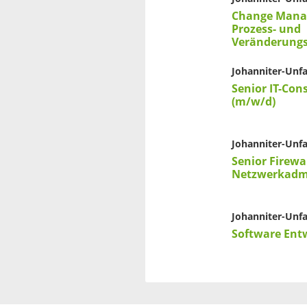
Change Manag
Prozess- und
Veränderungs
Johanniter-Unfal
Senior IT-Con
(m/w/d)
Johanniter-Unfal
Senior Firewa
Netzwerkadmi
Johanniter-Unfal
Software Ent