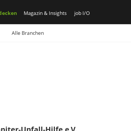
decken
Magazin & Insights
job I/O
Alle Branchen
niter-Unfall-Hilfe e.V.