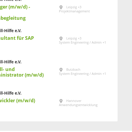
er (m/w/d) -
Leipzig +3
Projektmanagement
begleitung
l-Hilfe e.V.
sultant für SAP
Leipzig +3
System Engineering / Admin +1
l-Hilfe e.V.
ll- und
Butzbach
System Engineering / Admin +1
nistrator (m/w/d)
l-Hilfe e.V.
wickler (m/w/d)
Hannover
Anwendungsentwicklung