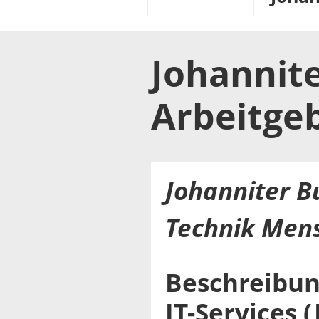
Johannite
Arbeitge
Johanniter B
Technik Mens
Beschreibun
IT-Services (