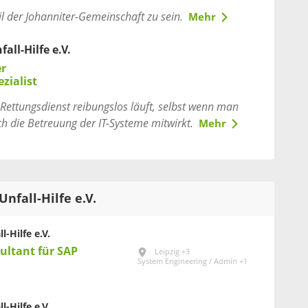
il der Johanniter-Gemeinschaft zu sein.
Mehr
all-Hilfe e.V.
er
ezialist
Rettungsdienst reibungslos läuft, selbst wenn man
h die Betreuung der IT-Systeme mitwirkt.
Mehr
Unfall-Hilfe e.V.
l-Hilfe e.V.
sultant für SAP
Leipzig +3
System Engineering / Admin +1
l-Hilfe e.V.