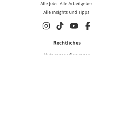
Alle Jobs.
Alle Arbeitgeber.
Alle Insights und Tipps.
Rechtliches
Nutzungsbedingungen
Datenschutz
Cookie-Einstellungen
Impressum
Für IT-Talente
Jobsuche
Für Unternehmen
Magazin & Insights
Anmelden
EmployerGate
Über uns
IT-Recruiting