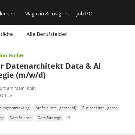
decken
Magazin & Insights
job I/O
Städte
Alle Berufsfelder
tion GmbH
r Datenarchitekt Data & AI
egie (m/w/d)
furt am Main
,
Köln
Office
ungsentwicklung
Artificial Intelligence (AI)
Business Intelligence
ng
Data Science
Data Strategy
+3