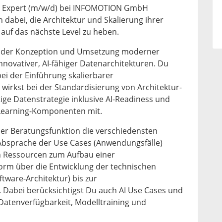
ior Expert (m/w/d) bei INFOMOTION GmbH
dabei, die Architektur und Skalierung ihrer
uf das nächste Level zu heben.
uf der Konzeption und Umsetzung moderner
novativer, AI-fähiger Datenarchitekturen. Du
ei der Einführung skalierbarer
wirkst bei der Standardisierung von Architektur-
tige Datenstrategie inklusive AI-Readiness und
-Learning-Komponenten mit.
ner Beratungsfunktion die verschiedensten
 Absprache der Use Cases (Anwendungsfälle)
n Ressourcen zum Aufbau einer
rm über die Entwicklung der technischen
ftware-Architektur) bis zur
Dabei berücksichtigst Du auch AI Use Cases und
atenverfügbarkeit, Modelltraining und