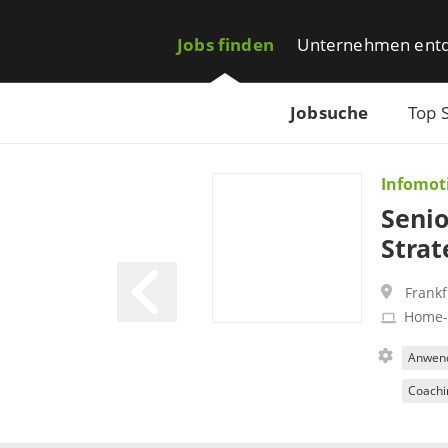
Jobs finden
Unternehmen ent
Jobsuche
Top 
Infomo
Senio
Strat
Frank
Home-
Anwend
Coachi