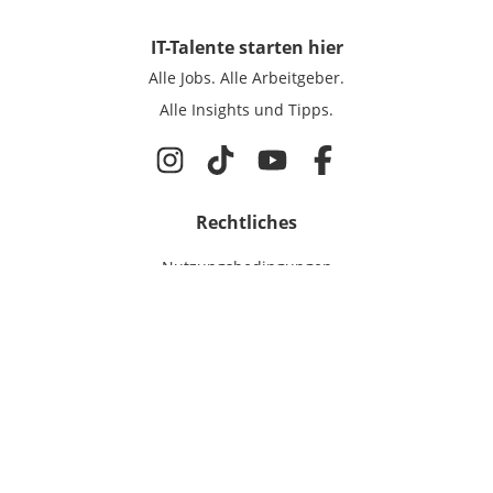
IT-Talente
starten hier
Alle Jobs.
Alle Arbeitgeber.
Alle Insights und Tipps.
Rechtliches
Nutzungsbedingungen
Datenschutz
Cookie-Einstellungen
Impressum
Für IT-Talente
Jobsuche
Für Unternehmen
Magazin & Insights