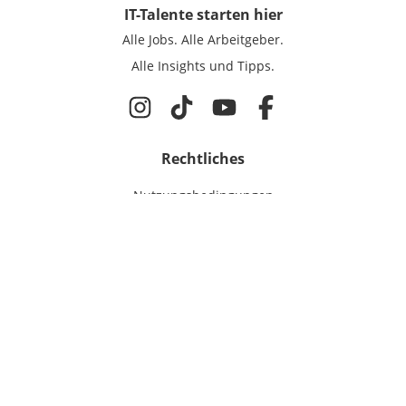
IT-Talente
starten hier
Alle Jobs.
Alle Arbeitgeber.
Alle Insights und Tipps.
Rechtliches
Nutzungsbedingungen
Datenschutz
Cookie-Einstellungen
Impressum
Für IT-Talente
Jobsuche
Für Unternehmen
Magazin & Insights
Anmelden
EmployerGate
Über uns