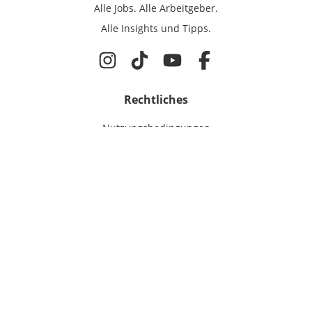
Alle Jobs.
Alle Arbeitgeber.
Alle Insights und Tipps.
Rechtliches
Nutzungsbedingungen
Datenschutz
Cookie-Einstellungen
Impressum
Für IT-Talente
Jobsuche
Für Unternehmen
Magazin & Insights
Anmelden
EmployerGate
Über uns
IT-Recruiting