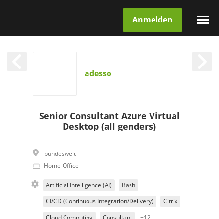
Anmelden
adesso
Senior Consultant Azure Virtual
Desktop (all genders)
bundesweit
Home-Office
Artificial Intelligence (AI)
Bash
CI/CD (Continuous Integration/Delivery)
Citrix
Cloud Computing
Consultant
+12