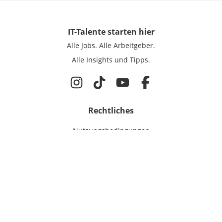
IT-Talente
starten hier
Alle Jobs.
Alle Arbeitgeber.
Alle Insights und Tipps.
Rechtliches
Nutzungsbedingungen
Datenschutz
Cookie-Einstellungen
Impressum
Für IT-Talente
Jobsuche
Für Unternehmen