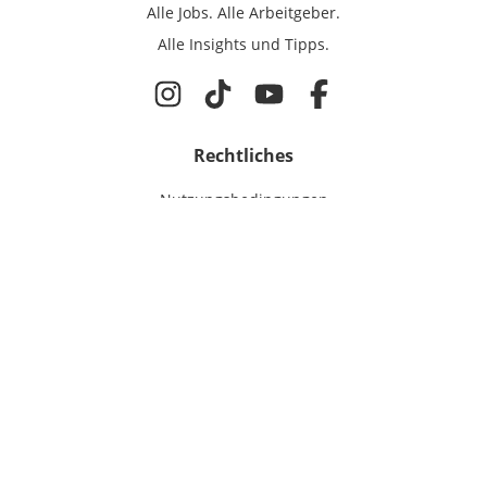
Alle Jobs.
Alle Arbeitgeber.
Alle Insights und Tipps.
Rechtliches
Nutzungsbedingungen
Datenschutz
Cookie-Einstellungen
Impressum
Für IT-Talente
Jobsuche
Für Unternehmen
Magazin & Insights
Anmelden
EmployerGate
Über uns
IT-Recruiting