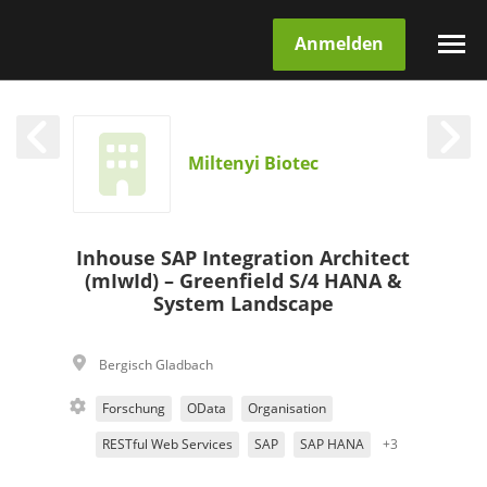
Anmelden
Miltenyi Biotec
Inhouse SAP Integration Architect
(mIwId) – Greenfield S/4 HANA &
System Landscape
Bergisch Gladbach
Forschung
OData
Organisation
RESTful Web Services
SAP
SAP HANA
+3