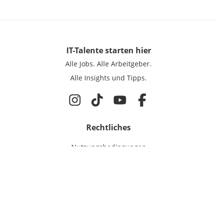
IT-Talente
starten hier
Alle Jobs.
Alle Arbeitgeber.
Alle Insights und Tipps.
Rechtliches
Nutzungsbedingungen
Datenschutz
Cookie-Einstellungen
Impressum
Für IT-Talente