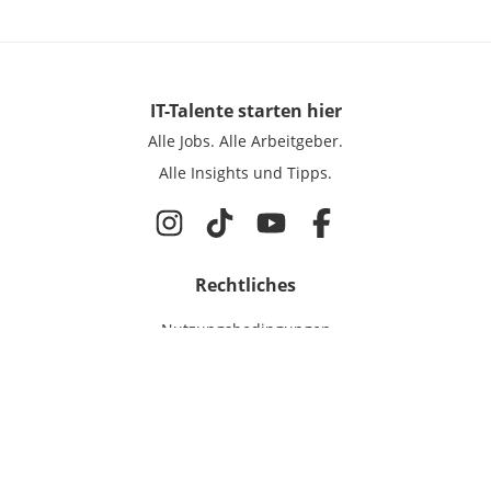
IT-Talente
starten hier
Alle Jobs.
Alle Arbeitgeber.
Alle Insights und Tipps.
Rechtliches
Nutzungsbedingungen
Datenschutz
Cookie-Einstellungen
Impressum
Für IT-Talente