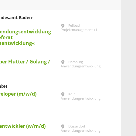
Landesamt Baden-
Fellbach
Projektmanagement +1
wendungsentwicklung
ferat
entwicklung«
per Flutter / Golang /
Hamburg
Anwendungsentwicklung
GmbH
veloper (m/w/d)
Köln
Anwendungsentwicklung
entwickler (w/m/d)
Düsseldorf
Anwendungsentwicklung