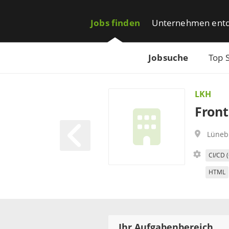
Jobs finden
Unternehmen ent
Jobsuche
Top 
LKH
Front
Lüneb
CI/CD (
HTML
Ihr Aufgabenbereich