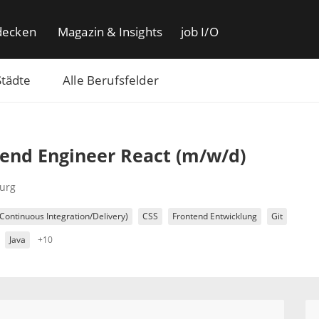
decken
Magazin & Insights
job I/O
Städte
Alle Berufsfelder
end Engineer React (m/w/d)
urg
Continuous Integration/Delivery)
CSS
Frontend Entwicklung
Git
Java
+10