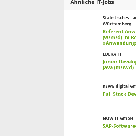
Ähnliche IT-Jobs
Statistisches 
Württemberg
Referent An
(w/m/d) im Re
»Anwendungs
EDEKA IT
Junior Develo
Java (m/w/d)
REWE digital 
Full Stack De
NOW IT GmbH
SAP-Software