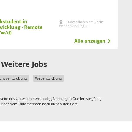
kstudent:in
Ludwigshafen am Rhein
Webentwicklung +1
wicklung - Remote
/w/d)
Alle anzeigen
Weitere Jobs
ngsentwicklung
Webentwicklung
seite des Unternehmens und ggf. sonstigen Quellen sorgfältig
urden vom Unternehmen noch nicht autorisiert.