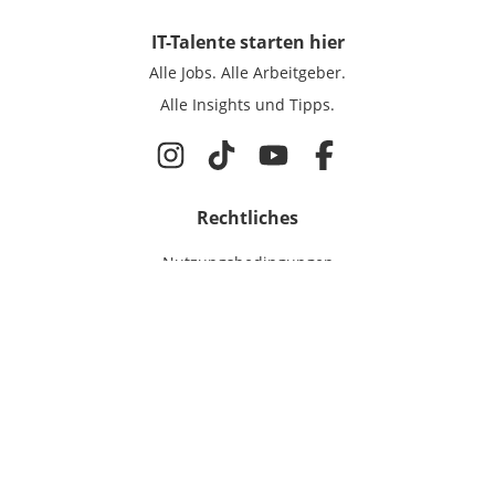
IT-Talente
starten hier
Alle Jobs.
Alle Arbeitgeber.
Alle Insights und Tipps.
Rechtliches
Nutzungsbedingungen
Datenschutz
Cookie-Einstellungen
Impressum
Für IT-Talente
Jobsuche
Für Unternehmen
Magazin & Insights