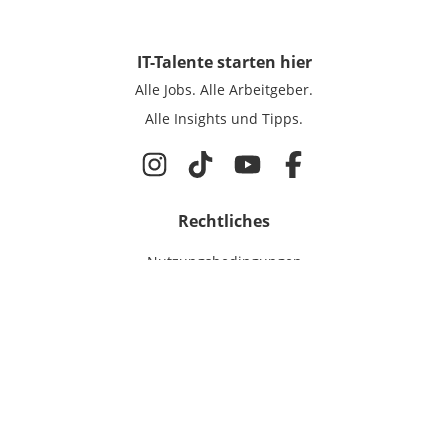
IT-Talente
starten hier
Alle Jobs.
Alle Arbeitgeber.
Alle Insights und Tipps.
Rechtliches
Nutzungsbedingungen
Datenschutz
Cookie-Einstellungen
Impressum
Für IT-Talente
Jobsuche
Für Unternehmen