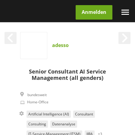
Anmelden
adesso
Senior Consultant AI Service
Management (all genders)
bundesweit
Home-Office
Artificial Intelligence (AI)
Consultant
Consulting
Datenanalyse
IT-Service-Management (ITSM)
JIRA
+3