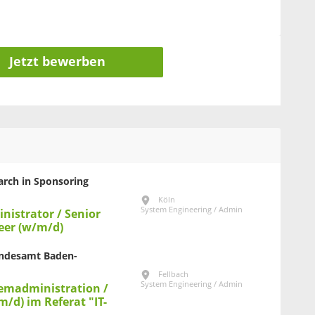
Jetzt bewerben
earch in Sponsoring
Köln
System Engineering / Admin
inistrator / Senior
eer (w/m/d)
Landesamt Baden-
Fellbach
System Engineering / Admin
temadministration /
m/d) im Referat "IT-