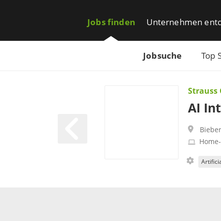
Jobs finden
Unternehmen ent
Jobsuche
Top 
Strauss
AI In
Biebe
Home-
Artifici