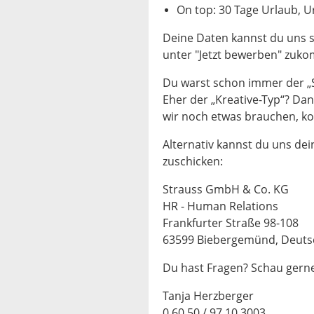
On top: 30 Tage Urlaub, U
Deine Daten kannst du uns s
unter "Jetzt bewerben" zuk
Du warst schon immer der „St
Eher der „Kreative-Typ“? Dan
wir noch etwas brauchen, ko
Alternativ kannst du uns de
zuschicken:
Strauss GmbH & Co. KG
HR - Human Relations
Frankfurter Straße 98-108
63599 Biebergemünd, Deuts
Du hast Fragen? Schau gerne
Tanja Herzberger
0 60 50 / 97 10 3003