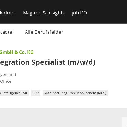
decken
Magazin & Insights
job I/O
Städte
Alle Berufsfelder
 GmbH & Co. KG
tegration Specialist (m/w/d)
rgemünd
Office
al Intelligence (AI)
ERP
Manufacturing Execution System (MES)