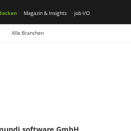
decken
Magazin & Insights
job I/O
Alle Branchen
mundi software GmbH