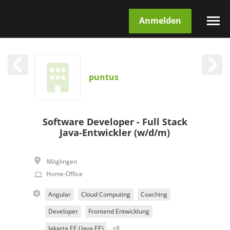
Anmelden
puntus
Software Developer - Full Stack
Java-Entwickler (w/d/m)
Möglingen
Home-Office
Angular
Cloud Computing
Coaching
Developer
Frontend Entwicklung
Jakarta EE (Java EE)
+8