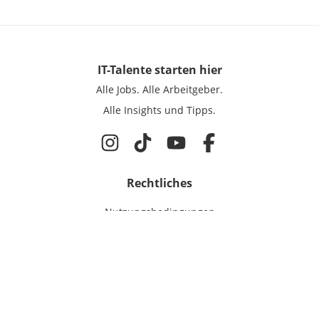
IT-Talente
starten hier
Alle Jobs.
Alle Arbeitgeber.
Alle Insights und Tipps.
Rechtliches
Nutzungsbedingungen
Datenschutz
Cookie-Einstellungen
Impressum
Für IT-Talente