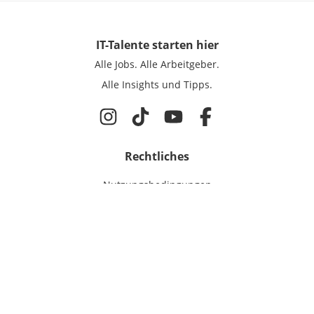
IT-Talente
starten hier
Alle Jobs.
Alle Arbeitgeber.
Alle Insights und Tipps.
Rechtliches
Nutzungsbedingungen
Datenschutz
Cookie-Einstellungen
Impressum
Für IT-Talente
Jobsuche
Für Unternehmen