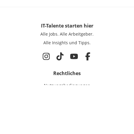
IT-Talente
starten hier
Alle Jobs.
Alle Arbeitgeber.
Alle Insights und Tipps.
Rechtliches
Nutzungsbedingungen
Datenschutz
Cookie-Einstellungen
Impressum
Für IT-Talente