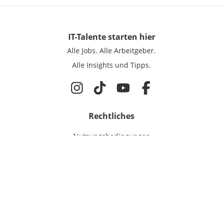
IT-Talente
starten hier
Alle Jobs.
Alle Arbeitgeber.
Alle Insights und Tipps.
Rechtliches
Nutzungsbedingungen
Datenschutz
Cookie-Einstellungen
Impressum
Für IT-Talente
Jobsuche
Für Unternehmen