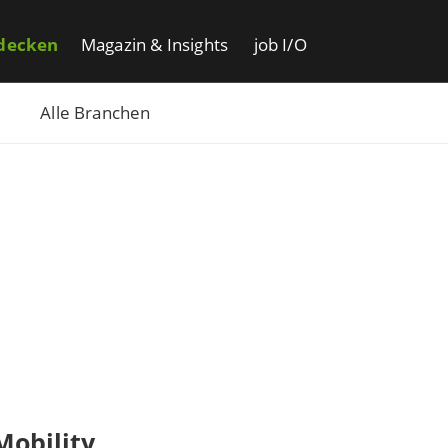
decken
Magazin & Insights
job I/O
Alle Branchen
obility