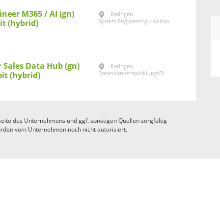
ineer M365 / AI (gn)
Ratingen
System Engineering / Admin
it (hybrid)
 Sales Data Hub (gn)
Ratingen
Datenbankentwicklung/BI
eit (hybrid)
eite des Unternehmens und ggf. sonstigen Quellen sorgfältig
rden vom Unternehmen noch nicht autorisiert.