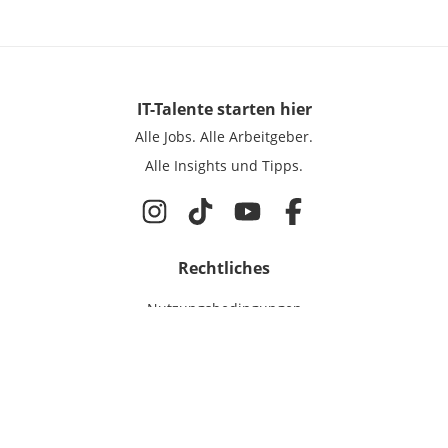
IT-Talente
starten hier
Alle Jobs.
Alle Arbeitgeber.
Alle Insights und Tipps.
Rechtliches
Nutzungsbedingungen
Datenschutz
Cookie-Einstellungen
Impressum
Für IT-Talente