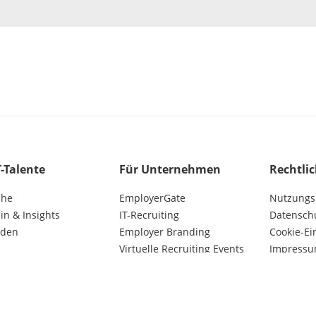
T-Talente
Für Unternehmen
Rechtli
che
EmployerGate
Nutzungs
n & Insights
IT-Recruiting
Datensch
lden
Employer Branding
Cookie-Ei
Virtuelle Recruiting Events
Impress
Kunden AGB