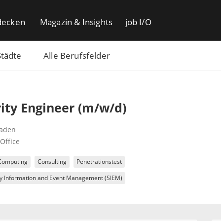
decken
Magazin & Insights
job I/O
Städte
Alle Berufsfelder
m
ity Engineer (m/w/d)
aden
Office
Computing
Consulting
Penetrationstest
ty Information and Event Management (SIEM)