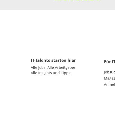
IT-Talente
starten hier
Für I
Alle Jobs.
Alle Arbeitgeber.
Jobsu
Alle Insights und Tipps.
Magazi
Anme
©
2026
get in GmbH