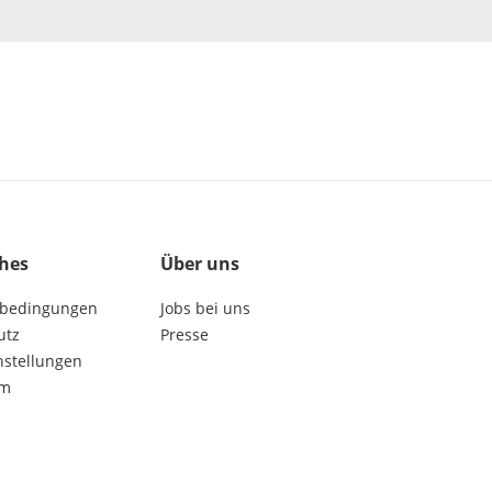
ches
Über uns
bedingungen
Jobs bei uns
utz
Presse
nstellungen
um
get social: