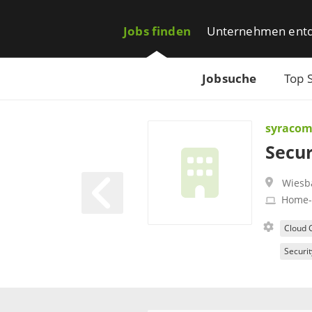
Jobs finden
Unternehmen ent
Jobsuche
Top 
syraco
Secur
Wiesb
Home-
Cloud 
Securi