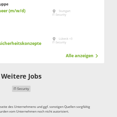
ruppe
neer (m/w/d)
Stuttgart
IT-Security
Lübeck +3
IT-Security
sicherheitskonzepte
Alle anzeigen
Weitere Jobs
IT-Security
seite des Unternehmens und ggf. sonstigen Quellen sorgfältig
urden vom Unternehmen noch nicht autorisiert.