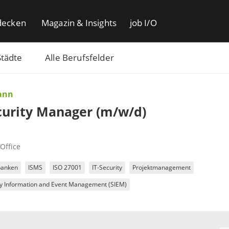
decken
Magazin & Insights
job I/O
Städte
Alle Berufsfelder
ann
curity Manager (m/w/d)
Office
banken
ISMS
ISO 27001
IT-Security
Projektmanagement
ty Information and Event Management (SIEM)