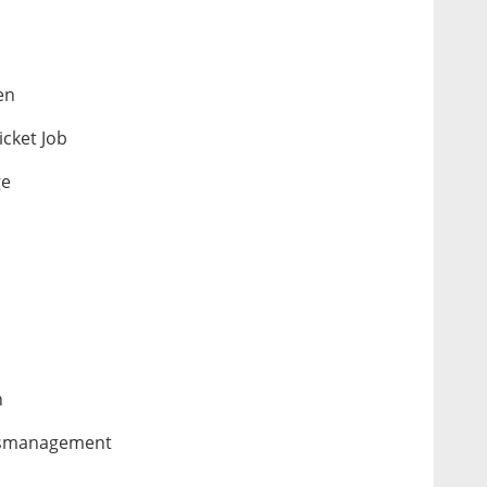
en
cket Job
ge
n
itsmanagement