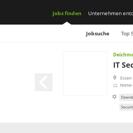
Jobs finden
Unternehmen ent
Jobsuche
Top 
Deichm
IT Se
Essen
Home-
Daten
Securi