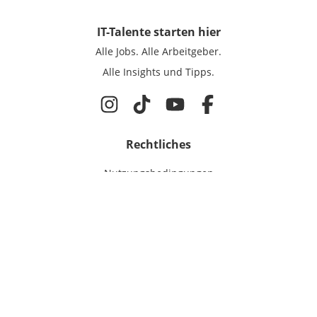
IT-Talente
starten hier
Alle Jobs.
Alle Arbeitgeber.
Alle Insights und Tipps.
Rechtliches
Nutzungsbedingungen
Datenschutz
Cookie-Einstellungen
Impressum
Für IT-Talente
Jobsuche
Für Unternehmen
Magazin & Insights