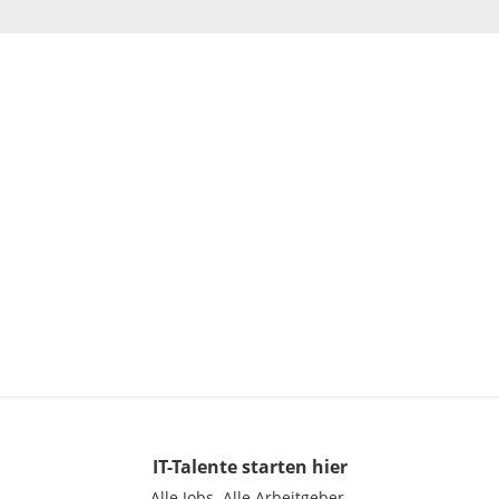
IT-Talente
starten hier
Alle Jobs.
Alle Arbeitgeber.