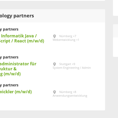
ology partners
 partners
 Informatik Java /
Nürnberg +7
Webentwicklung +1
Script / React (m/w/d)
 partners
administrator für
Stuttgart +9
System Engineering / Admin
ruktur &
ng (m/w/d)
 partners
wickler (m/w/d)
Nürnberg +8
Anwendungsentwicklung