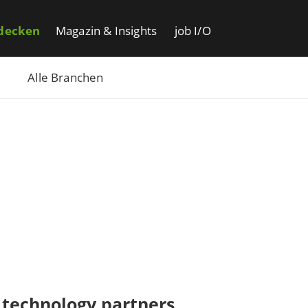
decken
Magazin & Insights
job I/O
Alle Branchen
technology partners