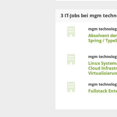
3 IT-Jobs bei mgm techn
mgm technology
Absolvent der
Spring / Type
mgm technology
Linux System
Cloud Infrast
Virtualisieru
mgm technology
Fullstack Ent