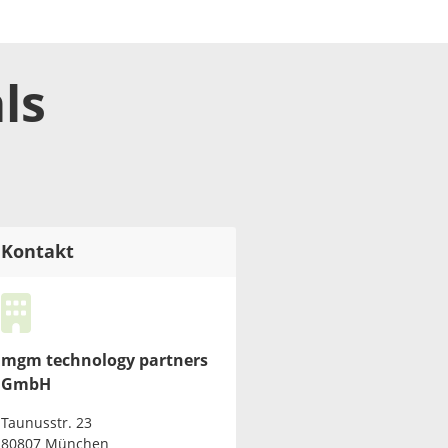
ls
Kontakt
mgm technology partners
GmbH
Taunusstr. 23
80807 München