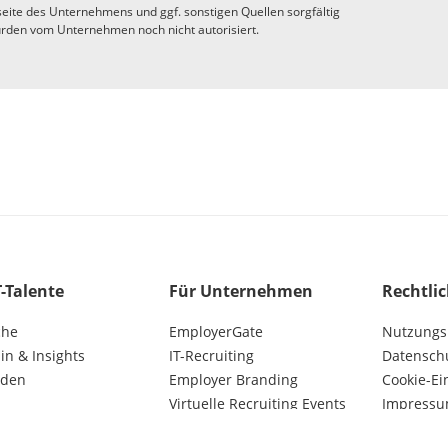
eite des Unternehmens und ggf. sonstigen Quellen sorgfältig
rden vom Unternehmen noch nicht autorisiert.
T-Talente
Für Unternehmen
Rechtli
che
EmployerGate
Nutzungs
n & Insights
IT-Recruiting
Datensch
lden
Employer Branding
Cookie-Ei
Virtuelle Recruiting Events
Impress
Kunden AGB