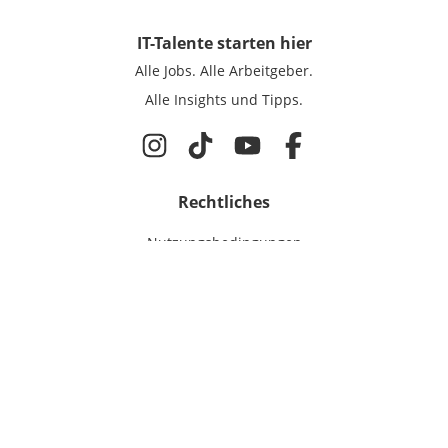
IT-Talente
starten hier
Alle Jobs.
Alle Arbeitgeber.
Alle Insights und Tipps.
Rechtliches
Nutzungsbedingungen
Datenschutz
Cookie-Einstellungen
Impressum
Für IT-Talente
Jobsuche
Für Unternehmen
Magazin & Insights