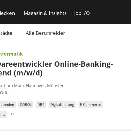
decken
Magazin & Insights
job I/O
Städte
Alle Berufsfelder
Informatik
areentwickler Online-Banking-
end (m/w/d)
furt am Main
,
Hannover
,
Münster
Office
Methoden
COBOL
DB2
Digitalisierung
E-Commerce
rity
+4