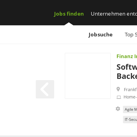
Jobs finden
Unternehmen ent
Jobsuche
Top 
Finanz 
Softw
Back
Frank
Home-
Agile 
IT-Secu