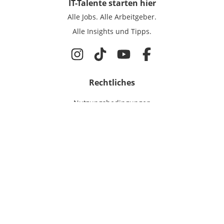
IT-Talente
starten hier
Alle Jobs.
Alle Arbeitgeber.
Alle Insights und Tipps.
Rechtliches
Nutzungsbedingungen
Datenschutz
Cookie-Einstellungen
Impressum
Für IT-Talente
Jobsuche
Für Unternehmen
Magazin & Insights
Anmelden
EmployerGate
Über uns