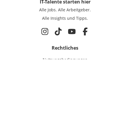
IT-Talente
starten hier
Alle Jobs.
Alle Arbeitgeber.
Alle Insights und Tipps.
Rechtliches
Nutzungsbedingungen
Datenschutz
Cookie-Einstellungen
Impressum
Für IT-Talente
Jobsuche
Für Unternehmen
Magazin & Insights
Anmelden
EmployerGate
Über uns