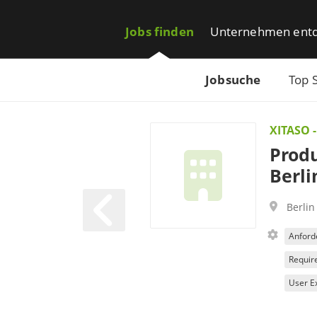
Jobs finden
Unternehmen ent
Jobsuche
Top 
XITASO -
Produ
Berli
Berlin
Anfor
Requir
User E