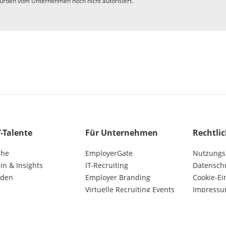
urden vom Unternehmen noch nicht autorisiert.
T-Talente
Für Unternehmen
Rechtli
che
EmployerGate
Nutzungs
n & Insights
IT-Recruiting
Datensch
lden
Employer Branding
Cookie-Ei
Virtuelle Recruiting Events
Impress
Kunden AGB