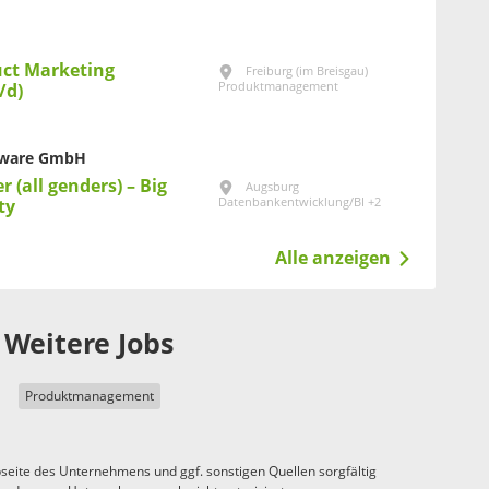
uct Marketing
Freiburg (im Breisgau)
Produktmanagement
/d)
tware GmbH
 (all genders) – Big
Augsburg
Datenbankentwicklung/BI +2
ty
Alle anzeigen
Weitere Jobs
Produktmanagement
seite des Unternehmens und ggf. sonstigen Quellen sorgfältig