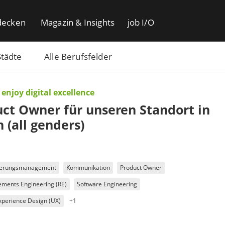
decken
Magazin & Insights
job I/O
Städte
Alle Berufsfelder
 enjoy digital excellence
ct Owner für unseren Standort in
n (all genders)
derungsmanagement
Kommunikation
Product Owner
ements Engineering (RE)
Software Engineering
xperience Design (UX)
+1