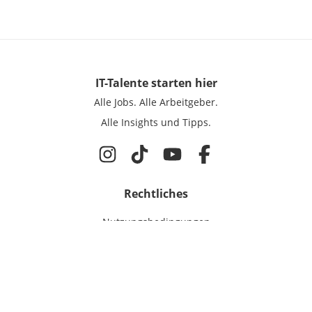
IT-Talente
starten hier
Alle Jobs.
Alle Arbeitgeber.
Alle Insights und Tipps.
Rechtliches
Nutzungsbedingungen
Datenschutz
Cookie-Einstellungen
Impressum
Für IT-Talente