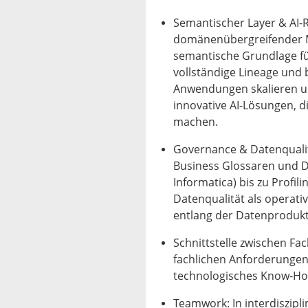
Semantischer Layer & AI-
domänenübergreifender M
semantische Grundlage fü
vollständige Lineage und 
Anwendungen skalieren un
innovative AI-Lösungen, d
machen.
Governance & Datenquali
Business Glossaren und Dat
Informatica) bis zu Profil
Datenqualität als operativ
entlang der Datenproduk
Schnittstelle zwischen Fa
fachlichen Anforderunge
technologisches Know-How
Teamwork: In interdiszipl