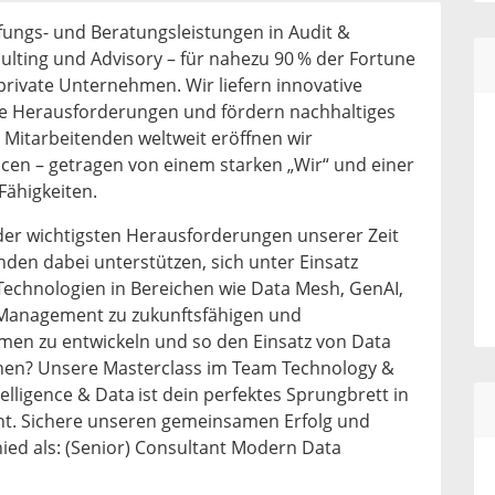
üfungs- und Beratungsleistungen in Audit &
ulting und Advisory – für nahezu 90 % der Fortune
private Unternehmen. Wir liefern innovative
e Herausforderungen und fördern nachhaltiges
Mitarbeitenden weltweit eröffnen wir
en – getragen von einem starken „Wir“ und einer
Fähigkeiten.
der wichtigsten Herausforderungen unserer Zeit
den dabei unterstützen, sich unter Einsatz
chnologien in Bereichen wie Data Mesh, GenAI,
Management zu zukunftsfähigen und
en zu entwickeln und so den Einsatz von Data
chen? Unsere Masterclass im Team Technology &
ntelligence & Data ist dein perfektes Sprungbrett in
. Sichere unseren gemeinsamen Erfolg und
ed als: (Senior) Consultant Modern Data