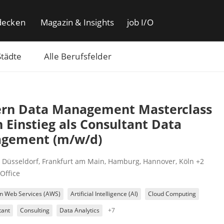
decken
Magazin & Insights
job I/O
Städte
Alle Berufsfelder
rn Data Management Masterclass
n Einstieg als Consultant Data
gement (m/w/d)
,
Düsseldorf
,
Frankfurt am Main
,
Hamburg
,
Hannover
,
Köln
+2
Office
 Web Services (AWS)
Artificial Intelligence (AI)
Cloud Computing
tant
Consulting
Data Analytics
+7