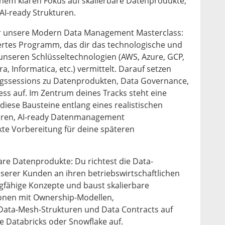
inem klaren Fokus auf skalierbare Datenprodukte,
I-ready Strukturen.
r unsere Modern Data Management Masterclass:
iertes Programm, das dir das technologische und
nseren Schlüsseltechnologien (AWS, Azure, GCP,
ra, Informatica, etc.) vermittelt. Darauf setzen
ngssessions zu Datenprodukten, Data Governance,
ess auf. Im Zentrum deines Tracks steht eine
 diese Bausteine entlang eines realistischen
baren, AI-ready Datenmanagement
te Vorbereitung für deine späteren
are Datenprodukte: Du richtest die Data-
erer Kunden an ihren betriebswirtschaftlichen
ragfähige Konzepte und baust skalierbare
onen mit Ownership-Modellen,
ta-Mesh-Strukturen und Data Contracts auf
 Databricks oder Snowflake auf.