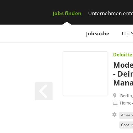
Jobs finden
Unternehmen ent
Jobsuche
Top 
Deloitte
Mode
- Dei
Mana
Berlin
Home-
Amazon
Consul