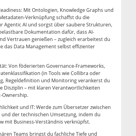
Readiness: Mit Ontologien, Knowledge Graphs und
etadaten-Verknüpfung schaffst du die
r Agentic AI und sorgst über saubere Strukturen,
belastbare Dokumentation dafür, dass AI-
d Vertrauen genießen – zugleich erarbeitest du
ie das Data Management selbst effizienter
tät: Von föderierten Governance-Frameworks,
enklassifikation (in Tools wie Collibra oder
ing, Regeldefinition und Monitoring verankerst du
e Disziplin – mit klaren Verantwortlichkeiten
t-Ownership.
chlichkeit und IT: Werde zum Übersetzer zwischen
n und der technischen Umsetzung, indem du
 mit Business-Verständnis verknüpfst.
inären Teams bringst du fachliche Tiefe und