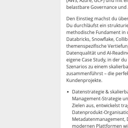
(AWS, Azure, GCP) und mit e
belastbare Governance und A
Den Einstieg machst du übe
Du durchläufst ein struktur
methodische Fundament in u
Databricks, Snowflake, Collib
themenspezifische Vertiefu
Datenqualität und AI-Readin
eigene Case Study, in der du
Szenarios zu einem skalier
zusammenführst – die perfek
Kundenprojekte.
Datenstrategie & skalierb
Management-Strategie uns
Zielen aus, entwickelst t
Datenprodukt-Organisati
Metadatenmanagement, Da
modernen Plattformen wie