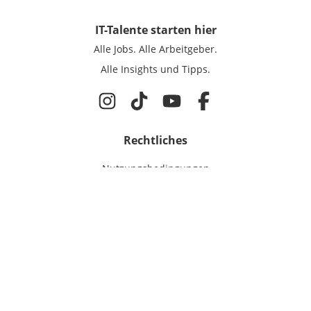
IT-Talente
starten hier
Alle Jobs.
Alle Arbeitgeber.
Alle Insights und Tipps.
Rechtliches
Nutzungsbedingungen
Datenschutz
Cookie-Einstellungen
Impressum
Für IT-Talente
Jobsuche
Für Unternehmen
Magazin & Insights