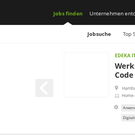
Jobs finden
Unternehmen ent
Jobsuche
Top 
EDEKA I
Werks
Code 
Hamb
Home-
Anwend
Digital