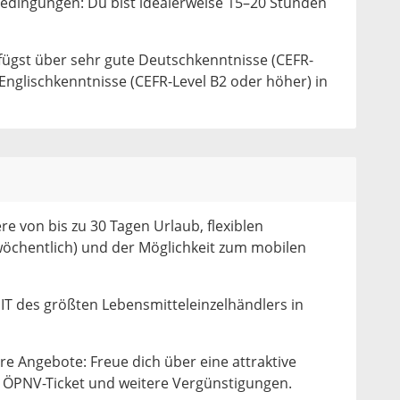
dingungen: Du bist idealerweise 15–20 Stunden
fügst über sehr gute Deutschkenntnisse (CEFR-
Englischkenntnisse (CEFR-Level B2 oder höher) in
ere von bis zu 30 Tagen Urlaub, flexiblen
 wöchentlich) und der Möglichkeit zum mobilen
e IT des größten Lebensmitteleinzelhändlers in
ere Angebote: Freue dich über eine attraktive
 ÖPNV-Ticket und weitere Vergünstigungen.