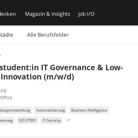
decken
Magazin & Insights
job I/O
Städte
Alle Berufsfelder
T
tudent:in IT Governance & Low-
Innovation (m/w/d)
urg
Office
ungsentwicklung
Automatisierung
Business Intelligence
isierung
ISO 27001
IT-Security
+7