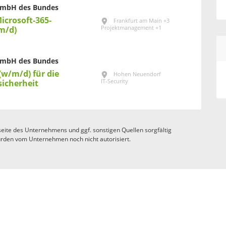
GmbH des Bundes
icrosoft-365-
Frankfurt am Main +3
Projektmanagement +1
m/d)
GmbH des Bundes
(w/m/d) für die
Hohen Neuendorf
IT-Security
sicherheit
eite des Unternehmens und ggf. sonstigen Quellen sorgfältig
rden vom Unternehmen noch nicht autorisiert.