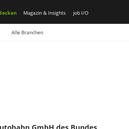
decken
Magazin & Insights
job I/O
Alle Branchen
Autobahn GmbH des Bundes