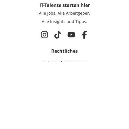
IT-Talente
starten hier
Alle Jobs.
Alle Arbeitgeber.
Alle Insights und Tipps.
Rechtliches
Nutzungsbedingungen
Datenschutz
Cookie-Einstellungen
Impressum
Für IT-Talente
Jobsuche
Für Unternehmen
Magazin & Insights
Anmelden
EmployerGate
Über uns